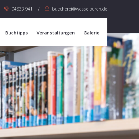
04833 941
buecherei@wesselburen.de
Buchtipps
Veranstaltungen
Galerie