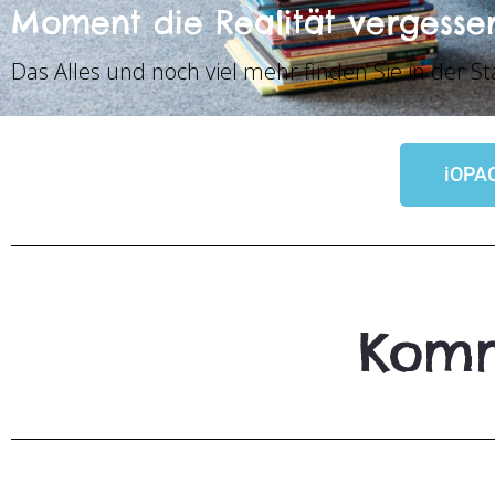
Moment die Realität vergesse
Das Alles und noch viel mehr finden Sie in der S
iOPA
Komm