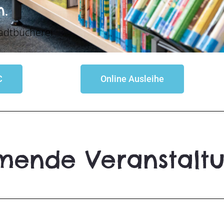
n.
tadtbücherei
C
Online Ausleihe
ende Veranstalt