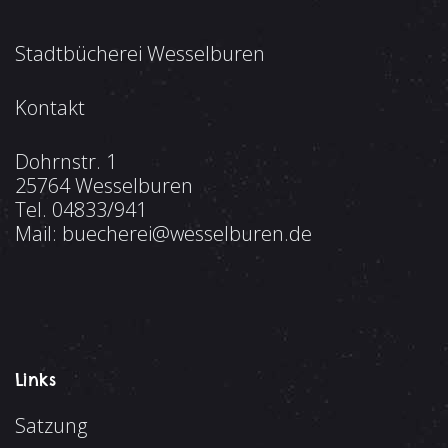
s
g
i
Stadtbücherei Wesselburen
e
c
h
Kontakt
n
t
S
Dohrnstr. 1
e
25764 Wesselburen
u
n
Tel.
04833/941
-
Mail:
buecherei@wesselburen.de
c
N
h
a
e
v
i
u
Links
g
n
Satzung
a