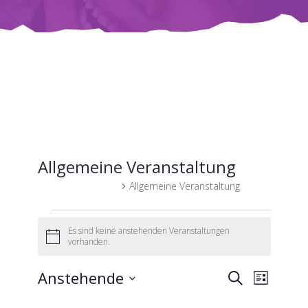
Allgemeine Veranstaltung
Veranstaltungen
Allgemeine Veranstaltung
Veranstaltungen
Es sind keine anstehenden Veranstaltungen
H
vorhanden.
i
n
V
V
Anstehende
w
S
L
e
U
e
i
D
I
s