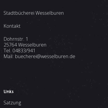
s
g
i
Stadtbücherei Wesselburen
e
c
h
Kontakt
n
t
S
Dohrnstr. 1
e
25764 Wesselburen
u
n
Tel.
04833/941
-
Mail:
buecherei@wesselburen.de
c
N
h
a
e
v
i
u
Links
g
n
Satzung
a