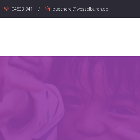
04833 941
buecherei@wesselburen.de