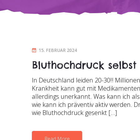
P
15. FEBRUAR 2024
O
Bluthochdruck selbst
S
T
In Deutschland leiden 20-30!! Million
E
Krankheit kann gut mit Medikamenten 
D
allerdings unerkannt. Was kann ich al
O
wie kann ich präventiv aktiv werden. D
N
wie Bluthochdruck gesenkt […]
Read More