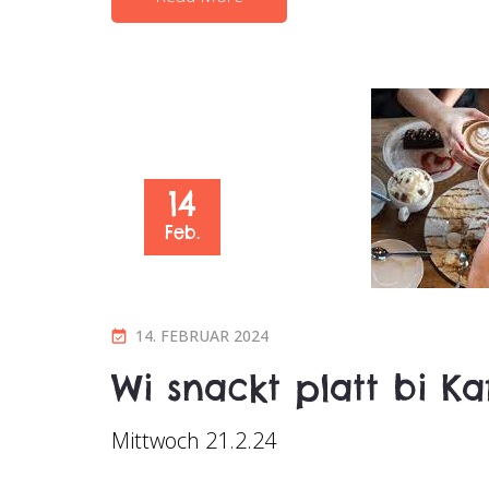
14
Feb.
P
14. FEBRUAR 2024
O
Wi snackt platt bi K
S
T
Mittwoch 21.2.24
E
D