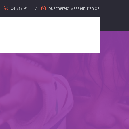
04833 941
buecherei@wesselburen.de