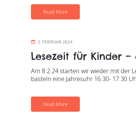
O
Read More
N
P
2. FEBRUAR 2024
O
Lesezeit für Kinder –
S
T
Am 8.2.24 starten wir wieder mit der Le
E
basteln eine Jahresuhr 16:30- 17:30 Uh
D
O
N
Read More